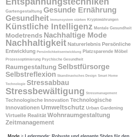
Entspannungstechniken
Gesunde Ernährung
Gartengestaltung
Gesundheit
Kryptowährungen
Immunsystem stärken
Künstliche Intelligenz
Mentale Gesundheit
Nachhaltige Mode
Modetrends
Nachhaltigkeit
Persönliche
Naturerlebnis
Entwicklung
Platzsparende Möbel
Persönlichkeitsentwicklung
Prozessoptimierung
Psychische Gesundheit
Selbstfürsorge
Raumgestaltung
Selbstreflexion
Skandinavisches Design
Smart Home
Stressabbau
Technologie
Stressbewältigung
Stressmanagement
Technologische
Technologische Innovation
Umweltschutz
Innovationen
Urban Gardening
Wohnraumgestaltung
Virtuelle Realität
Zeitmanagement
Mode
>
Ledermode: Robuste und elegante Styles für den