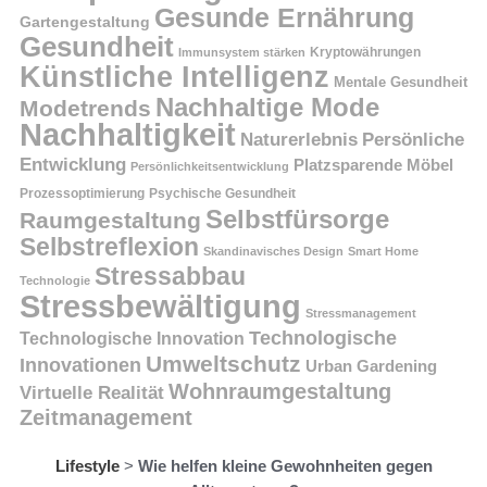
Gesunde Ernährung
Gartengestaltung
Gesundheit
Kryptowährungen
Immunsystem stärken
Künstliche Intelligenz
Mentale Gesundheit
Nachhaltige Mode
Modetrends
Nachhaltigkeit
Persönliche
Naturerlebnis
Entwicklung
Platzsparende Möbel
Persönlichkeitsentwicklung
Prozessoptimierung
Psychische Gesundheit
Selbstfürsorge
Raumgestaltung
Selbstreflexion
Skandinavisches Design
Smart Home
Stressabbau
Technologie
Stressbewältigung
Stressmanagement
Technologische
Technologische Innovation
Umweltschutz
Innovationen
Urban Gardening
Wohnraumgestaltung
Virtuelle Realität
Zeitmanagement
Lifestyle
>
Wie helfen kleine Gewohnheiten gegen