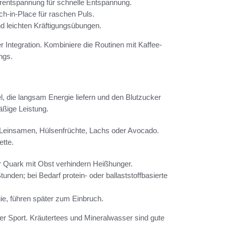
erentspannung für schnelle Entspannung.
h-in-Place für raschen Puls.
d leichten Kräftigungsübungen.
Integration. Kombiniere die Routinen mit Kaffee-
ngs.
l, die langsam Energie liefern und den Blutzucker
äßige Leistung.
t Leinsamen, Hülsenfrüchte, Lachs oder Avocado.
ette.
r Quark mit Obst verhindern Heißhunger.
nden; bei Bedarf protein- oder ballaststoffbasierte
ie, führen später zum Einbruch.
der Sport. Kräutertees und Mineralwasser sind gute