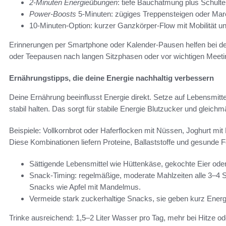
2-Minuten Energieübungen
: tiefe Bauchatmung plus Schult
Power-Boosts
5-Minuten: zügiges Treppensteigen oder Marc
10-Minuten-Option: kurzer Ganzkörper-Flow mit Mobilität un
Erinnerungen per Smartphone oder Kalender-Pausen helfen bei der 
oder Teepausen nach langen Sitzphasen oder vor wichtigen Meeti
Ernährungstipps, die deine Energie nachhaltig verbessern
Deine Ernährung beeinflusst Energie direkt. Setze auf Lebensmitte
stabil halten. Das sorgt für stabile Energie Blutzucker und gleichm
Beispiele: Vollkornbrot oder Haferflocken mit Nüssen, Joghurt mi
Diese Kombinationen liefern Proteine, Ballaststoffe und gesunde F
Sättigende Lebensmittel wie Hüttenkäse, gekochte Eier ode
Snack-Timing: regelmäßige, moderate Mahlzeiten alle 3–4 Stu
Snacks wie Apfel mit Mandelmus.
Vermeide stark zuckerhaltige Snacks, sie geben kurz Energ
Trinke ausreichend: 1,5–2 Liter Wasser pro Tag, mehr bei Hitze o