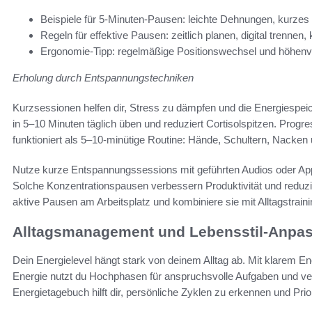
Beispiele für 5-Minuten-Pausen: leichte Dehnungen, kurzes
Regeln für effektive Pausen: zeitlich planen, digital trennen,
Ergonomie-Tipp: regelmäßige Positionswechsel und höhenve
Erholung durch Entspannungstechniken
Kurzsessionen helfen dir, Stress zu dämpfen und die Energiespeich
in 5–10 Minuten täglich üben und reduziert Cortisolspitzen. Progr
funktioniert als 5–10-minütige Routine: Hände, Schultern, Nacke
Nutze kurze Entspannungssessions mit geführten Audios oder Ap
Solche Konzentrationspausen verbessern Produktivität und reduzie
aktive Pausen am Arbeitsplatz und kombiniere sie mit Alltagstrain
Alltagsmanagement und Lebensstil-Anpas
Dein Energielevel hängt stark von deinem Alltag ab. Mit klarem
Energie nutzt du Hochphasen für anspruchsvolle Aufgaben und ve
Energietagebuch hilft dir, persönliche Zyklen zu erkennen und Pri