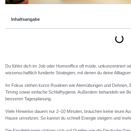
Inhaltsangabe
Du fühlst dich im Job oder Homeoffice oft müde, unkonzentriert od
wissenschaftlich fundierte Strategien, mit denen du deine Alltagsene
Im Fokus stehen kurze Routinen wie Atemübungen und Dehnen, E
Timing sowie einfache Schlafhygiene. Außerdem behandeln wir 
besseren Tagesplanung.
Viele Hinweise dauern nur 2–10 Minuten, brauchen keine teure Au
Hause umsetzen. So kannst du schnell Energie steigern und meh
Die Empfehlungen stützen sich auf Quellen wie die Deutsche Gese