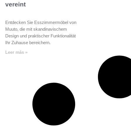
vereint
Entdecken Sie Esszimmermöbel von
Muuto, die mit skandinavischem
Design und praktischer Funktionalität
Ihr Zuhause bereichern.
Leer más »