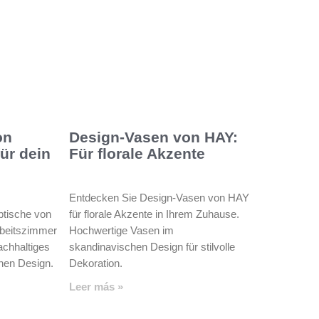
on
Design-Vasen von HAY:
für dein
Für florale Akzente
Entdecken Sie Design-Vasen von HAY
btische von
für florale Akzente in Ihrem Zuhause.
Arbeitszimmer
Hochwertige Vasen im
nachhaltiges
skandinavischen Design für stilvolle
hen Design.
Dekoration.
Leer más »