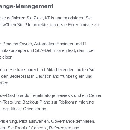
hange-Management
e: definieren Sie Ziele, KPIs und priorisieren Sie
 wählen Sie Pilotprojekte, um erste Erkenntnisse zu
ie Process Owner, Automation Engineer und IT-
utzkonzepte und SLA-Definitionen fest, damit der
bleiben.
n Sie transparent mit Mitarbeitenden, bieten Sie
den Betriebsrat in Deutschland frühzeitig ein und
ffen.
ance-Dashboards, regelmäßige Reviews und ein Center
ot-Tests und Backout-Pläne zur Risikominimierung
ogistik als Orientierung.
iorisierung, Pilot auswählen, Governance definieren,
dern Sie Proof of Concept, Referenzen und