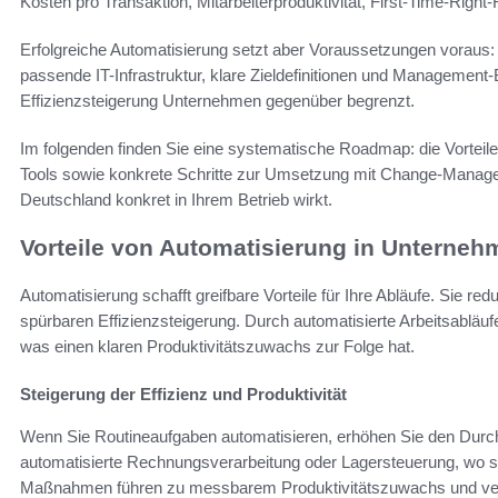
Kosten pro Transaktion, Mitarbeiterproduktivität, First-Time-Right
Erfolgreiche Automatisierung setzt aber Voraussetzungen voraus:
passende IT-Infrastruktur, klare Zieldefinitionen und Management-
Effizienzsteigerung Unternehmen gegenüber begrenzt.
Im folgenden finden Sie eine systematische Roadmap: die Vorteile
Tools sowie konkrete Schritte zur Umsetzung mit Change-Manage
Deutschland konkret in Ihrem Betrieb wirkt.
Vorteile von Automatisierung in Unterneh
Automatisierung schafft greifbare Vorteile für Ihre Abläufe. Sie red
spürbaren Effizienzsteigerung. Durch automatisierte Arbeitsabläuf
was einen klaren Produktivitätszuwachs zur Folge hat.
Steigerung der Effizienz und Produktivität
Wenn Sie Routineaufgaben automatisieren, erhöhen Sie den Durch
automatisierte Rechnungsverarbeitung oder Lagersteuerung, wo si
Maßnahmen führen zu messbarem Produktivitätszuwachs und ver