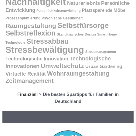
Nachhaltigkeit
Persönliche
Naturerlebnis
Entwicklung
Platzsparende Möbel
Persönlichkeitsentwicklung
Prozessoptimierung
Psychische Gesundheit
Selbstfürsorge
Raumgestaltung
Selbstreflexion
Skandinavisches Design
Smart Home
Stressabbau
Technologie
Stressbewältigung
Stressmanagement
Technologische
Technologische Innovation
Umweltschutz
Innovationen
Urban Gardening
Wohnraumgestaltung
Virtuelle Realität
Zeitmanagement
Finanziell
>
Die besten Spartipps für Familien in
Deutschland