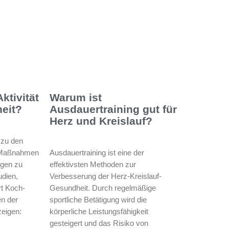
ktivität
Warum ist
eit?
Ausdauertraining gut für
Herz und Kreislauf?
t zu den
e Maßnahmen
Ausdauertraining ist eine der
ngen zu
effektivsten Methoden zur
udien,
Verbesserung der Herz-Kreislauf-
rt Koch-
Gesundheit. Durch regelmäßige
en der
sportliche Betätigung wird die
zeigen:
körperliche Leistungsfähigkeit
gesteigert und das Risiko von