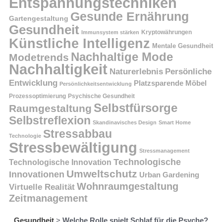
Entspannungstechniken
Gesunde Ernährung
Gartengestaltung
Gesundheit
Kryptowährungen
Immunsystem stärken
Künstliche Intelligenz
Mentale Gesundheit
Nachhaltige Mode
Modetrends
Nachhaltigkeit
Persönliche
Naturerlebnis
Entwicklung
Platzsparende Möbel
Persönlichkeitsentwicklung
Prozessoptimierung
Psychische Gesundheit
Selbstfürsorge
Raumgestaltung
Selbstreflexion
Skandinavisches Design
Smart Home
Stressabbau
Technologie
Stressbewältigung
Stressmanagement
Technologische
Technologische Innovation
Umweltschutz
Innovationen
Urban Gardening
Wohnraumgestaltung
Virtuelle Realität
Zeitmanagement
Gesundheit
>
Welche Rolle spielt Schlaf für die Psyche?