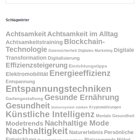
Schlagwörter
Achtsamkeit
Achtsamkeit im Alltag
Blockchain-
Achtsamkeitstraining
Technologie
Digitale
Datensicherheit
Digitales Marketing
Transformation
Digitalisierung
Effizienzsteigerung
Einrichtungstipps
Energieeffizienz
Elektromobilität
Entspannung
Entspannungstechniken
Gesunde Ernährung
Gartengestaltung
Gesundheit
Kryptowährungen
Immunsystem stärken
Künstliche Intelligenz
Mentale Gesundheit
Nachhaltige Mode
Modetrends
Nachhaltigkeit
Persönliche
Naturerlebnis
Entwicklung
Platzsparende Möbel
Persönlichkeitsentwicklung