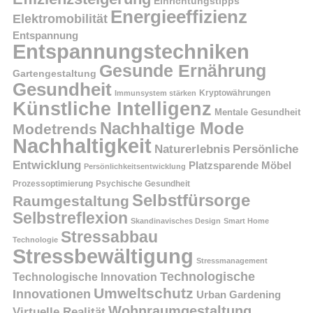
Einrichtungstipps
Energieeffizienz
Elektromobilität
Entspannung
Entspannungstechniken
Gesunde Ernährung
Gartengestaltung
Gesundheit
Kryptowährungen
Immunsystem stärken
Künstliche Intelligenz
Mentale Gesundheit
Nachhaltige Mode
Modetrends
Nachhaltigkeit
Persönliche
Naturerlebnis
Entwicklung
Platzsparende Möbel
Persönlichkeitsentwicklung
Prozessoptimierung
Psychische Gesundheit
Selbstfürsorge
Raumgestaltung
Selbstreflexion
Skandinavisches Design
Smart Home
Stressabbau
Technologie
Stressbewältigung
Stressmanagement
Technologische
Technologische Innovation
Umweltschutz
Innovationen
Urban Gardening
Wohnraumgestaltung
Virtuelle Realität