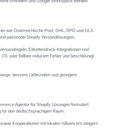
ayment-Providern und Google Workspace werden
artner wie Österreichische Post, DHL, DPD und GLS.
n und passende Shopify Versandlösungen.
rsandregeln, Etikettendruck-Integrationen und
 JTL oder Billbee reduziert Fehler und beschleunigt
fwege, bessere Lieferzeiten und geringere
ommerce Agentur für Shopify Lösungen formuliert
ng für den deutschsprachigen Raum.
wie Kooperationen mit lokalen Influencern steigern