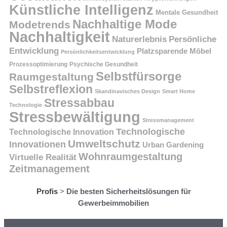
Künstliche Intelligenz
Mentale Gesundheit
Nachhaltige Mode
Modetrends
Nachhaltigkeit
Persönliche
Naturerlebnis
Entwicklung
Platzsparende Möbel
Persönlichkeitsentwicklung
Prozessoptimierung
Psychische Gesundheit
Selbstfürsorge
Raumgestaltung
Selbstreflexion
Skandinavisches Design
Smart Home
Stressabbau
Technologie
Stressbewältigung
Stressmanagement
Technologische
Technologische Innovation
Umweltschutz
Innovationen
Urban Gardening
Wohnraumgestaltung
Virtuelle Realität
Zeitmanagement
Profis
>
Die besten Sicherheitslösungen für
Gewerbeimmobilien