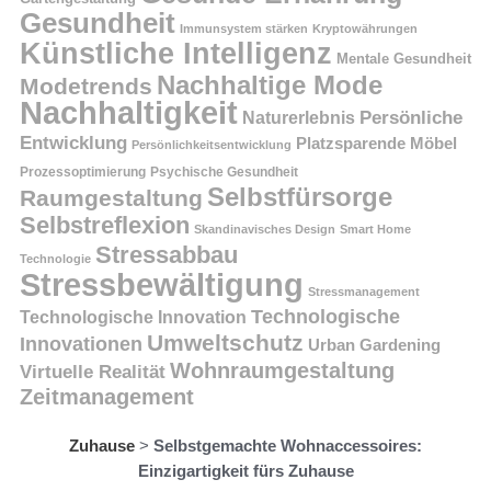
Gesundheit
Immunsystem stärken
Kryptowährungen
Künstliche Intelligenz
Mentale Gesundheit
Nachhaltige Mode
Modetrends
Nachhaltigkeit
Naturerlebnis
Persönliche
Entwicklung
Platzsparende Möbel
Persönlichkeitsentwicklung
Prozessoptimierung
Psychische Gesundheit
Selbstfürsorge
Raumgestaltung
Selbstreflexion
Skandinavisches Design
Smart Home
Stressabbau
Technologie
Stressbewältigung
Stressmanagement
Technologische
Technologische Innovation
Umweltschutz
Innovationen
Urban Gardening
Wohnraumgestaltung
Virtuelle Realität
Zeitmanagement
Zuhause
>
Selbstgemachte Wohnaccessoires:
Einzigartigkeit fürs Zuhause