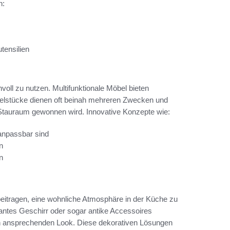
n:
tensilien
nvoll zu nutzen. Multifunktionale Möbel bieten
elstücke dienen oft beinah mehreren Zwecken und
g Stauraum gewonnen wird. Innovative Konzepte wie:
anpassbar sind
n
n
itragen, eine wohnliche Atmosphäre in der Küche zu
gantes Geschirr oder sogar antike Accessoires
nen ansprechenden Look. Diese dekorativen Lösungen