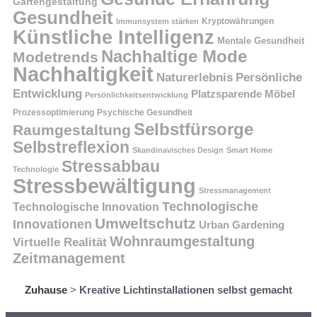
Gartengestaltung
Gesundheit
Kryptowährungen
Immunsystem stärken
Künstliche Intelligenz
Mentale Gesundheit
Nachhaltige Mode
Modetrends
Nachhaltigkeit
Persönliche
Naturerlebnis
Entwicklung
Platzsparende Möbel
Persönlichkeitsentwicklung
Prozessoptimierung
Psychische Gesundheit
Selbstfürsorge
Raumgestaltung
Selbstreflexion
Skandinavisches Design
Smart Home
Stressabbau
Technologie
Stressbewältigung
Stressmanagement
Technologische
Technologische Innovation
Umweltschutz
Innovationen
Urban Gardening
Wohnraumgestaltung
Virtuelle Realität
Zeitmanagement
Zuhause
>
Kreative Lichtinstallationen selbst gemacht