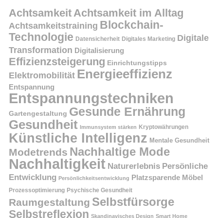
Achtsamkeit
Achtsamkeit im Alltag
Blockchain-
Achtsamkeitstraining
Technologie
Digitale
Datensicherheit
Digitales Marketing
Transformation
Digitalisierung
Effizienzsteigerung
Einrichtungstipps
Energieeffizienz
Elektromobilität
Entspannung
Entspannungstechniken
Gesunde Ernährung
Gartengestaltung
Gesundheit
Kryptowährungen
Immunsystem stärken
Künstliche Intelligenz
Mentale Gesundheit
Nachhaltige Mode
Modetrends
Nachhaltigkeit
Persönliche
Naturerlebnis
Entwicklung
Platzsparende Möbel
Persönlichkeitsentwicklung
Prozessoptimierung
Psychische Gesundheit
Selbstfürsorge
Raumgestaltung
Selbstreflexion
Skandinavisches Design
Smart Home