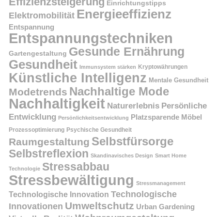
Effizienzsteigerung
Einrichtungstipps
Energieeffizienz
Elektromobilität
Entspannung
Entspannungstechniken
Gesunde Ernährung
Gartengestaltung
Gesundheit
Kryptowährungen
Immunsystem stärken
Künstliche Intelligenz
Mentale Gesundheit
Nachhaltige Mode
Modetrends
Nachhaltigkeit
Persönliche
Naturerlebnis
Entwicklung
Platzsparende Möbel
Persönlichkeitsentwicklung
Prozessoptimierung
Psychische Gesundheit
Selbstfürsorge
Raumgestaltung
Selbstreflexion
Skandinavisches Design
Smart Home
Stressabbau
Technologie
Stressbewältigung
Stressmanagement
Technologische
Technologische Innovation
Umweltschutz
Innovationen
Urban Gardening