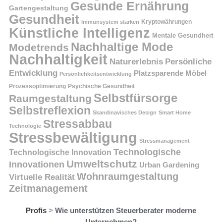
Gesunde Ernährung
Gartengestaltung
Gesundheit
Kryptowährungen
Immunsystem stärken
Künstliche Intelligenz
Mentale Gesundheit
Nachhaltige Mode
Modetrends
Nachhaltigkeit
Persönliche
Naturerlebnis
Entwicklung
Platzsparende Möbel
Persönlichkeitsentwicklung
Prozessoptimierung
Psychische Gesundheit
Selbstfürsorge
Raumgestaltung
Selbstreflexion
Skandinavisches Design
Smart Home
Stressabbau
Technologie
Stressbewältigung
Stressmanagement
Technologische
Technologische Innovation
Umweltschutz
Innovationen
Urban Gardening
Wohnraumgestaltung
Virtuelle Realität
Zeitmanagement
Profis
>
Wie unterstützen Steuerberater moderne
Unternehmen?