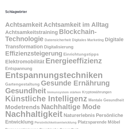
Schlagwörter
Achtsamkeit
Achtsamkeit im Alltag
Blockchain-
Achtsamkeitstraining
Technologie
Digitale
Datensicherheit
Digitales Marketing
Transformation
Digitalisierung
Effizienzsteigerung
Einrichtungstipps
Energieeffizienz
Elektromobilität
Entspannung
Entspannungstechniken
Gesunde Ernährung
Gartengestaltung
Gesundheit
Kryptowährungen
Immunsystem stärken
Künstliche Intelligenz
Mentale Gesundheit
Nachhaltige Mode
Modetrends
Nachhaltigkeit
Persönliche
Naturerlebnis
Entwicklung
Platzsparende Möbel
Persönlichkeitsentwicklung