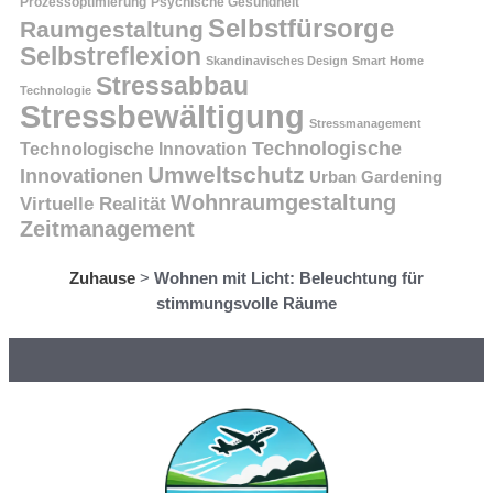
Prozessoptimierung
Psychische Gesundheit
Selbstfürsorge
Raumgestaltung
Selbstreflexion
Skandinavisches Design
Smart Home
Stressabbau
Technologie
Stressbewältigung
Stressmanagement
Technologische
Technologische Innovation
Umweltschutz
Innovationen
Urban Gardening
Wohnraumgestaltung
Virtuelle Realität
Zeitmanagement
Zuhause
>
Wohnen mit Licht: Beleuchtung für
stimmungsvolle Räume