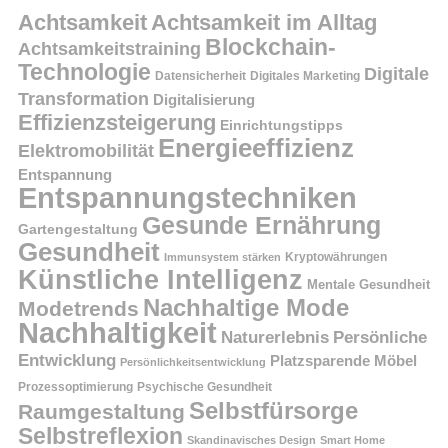
Achtsamkeit
Achtsamkeit im Alltag
Blockchain-
Achtsamkeitstraining
Technologie
Digitale
Datensicherheit
Digitales Marketing
Transformation
Digitalisierung
Effizienzsteigerung
Einrichtungstipps
Energieeffizienz
Elektromobilität
Entspannung
Entspannungstechniken
Gesunde Ernährung
Gartengestaltung
Gesundheit
Kryptowährungen
Immunsystem stärken
Künstliche Intelligenz
Mentale Gesundheit
Nachhaltige Mode
Modetrends
Nachhaltigkeit
Persönliche
Naturerlebnis
Entwicklung
Platzsparende Möbel
Persönlichkeitsentwicklung
Prozessoptimierung
Psychische Gesundheit
Selbstfürsorge
Raumgestaltung
Selbstreflexion
Skandinavisches Design
Smart Home