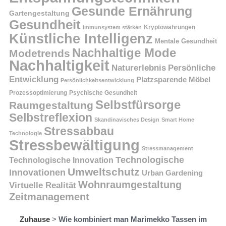
Gesunde Ernährung
Gartengestaltung
Gesundheit
Kryptowährungen
Immunsystem stärken
Künstliche Intelligenz
Mentale Gesundheit
Nachhaltige Mode
Modetrends
Nachhaltigkeit
Persönliche
Naturerlebnis
Entwicklung
Platzsparende Möbel
Persönlichkeitsentwicklung
Prozessoptimierung
Psychische Gesundheit
Selbstfürsorge
Raumgestaltung
Selbstreflexion
Skandinavisches Design
Smart Home
Stressabbau
Technologie
Stressbewältigung
Stressmanagement
Technologische
Technologische Innovation
Umweltschutz
Innovationen
Urban Gardening
Wohnraumgestaltung
Virtuelle Realität
Zeitmanagement
Zuhause
>
Wie kombiniert man Marimekko Tassen im