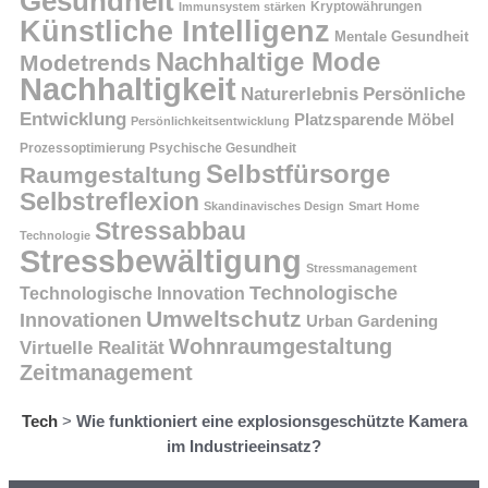
Gesundheit
Kryptowährungen
Immunsystem stärken
Künstliche Intelligenz
Mentale Gesundheit
Nachhaltige Mode
Modetrends
Nachhaltigkeit
Persönliche
Naturerlebnis
Entwicklung
Platzsparende Möbel
Persönlichkeitsentwicklung
Prozessoptimierung
Psychische Gesundheit
Selbstfürsorge
Raumgestaltung
Selbstreflexion
Skandinavisches Design
Smart Home
Stressabbau
Technologie
Stressbewältigung
Stressmanagement
Technologische
Technologische Innovation
Umweltschutz
Innovationen
Urban Gardening
Wohnraumgestaltung
Virtuelle Realität
Zeitmanagement
Tech
>
Wie funktioniert eine explosionsgeschützte Kamera
im Industrieeinsatz?