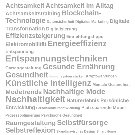
Achtsamkeit
Achtsamkeit im Alltag
Blockchain-
Achtsamkeitstraining
Technologie
Digitale
Datensicherheit
Digitales Marketing
Transformation
Digitalisierung
Effizienzsteigerung
Einrichtungstipps
Energieeffizienz
Elektromobilität
Entspannung
Entspannungstechniken
Gesunde Ernährung
Gartengestaltung
Gesundheit
Kryptowährungen
Immunsystem stärken
Künstliche Intelligenz
Mentale Gesundheit
Nachhaltige Mode
Modetrends
Nachhaltigkeit
Persönliche
Naturerlebnis
Entwicklung
Platzsparende Möbel
Persönlichkeitsentwicklung
Prozessoptimierung
Psychische Gesundheit
Selbstfürsorge
Raumgestaltung
Selbstreflexion
Skandinavisches Design
Smart Home