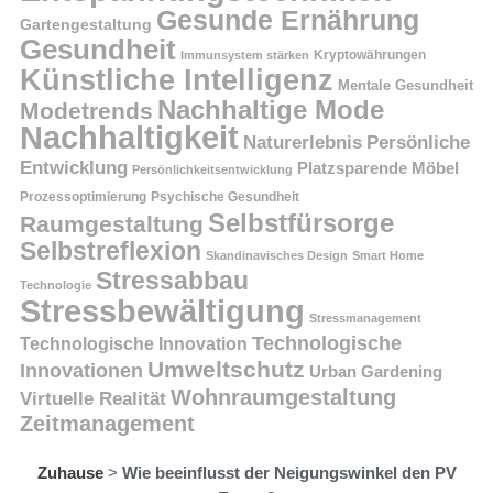
Gesunde Ernährung
Gartengestaltung
Gesundheit
Kryptowährungen
Immunsystem stärken
Künstliche Intelligenz
Mentale Gesundheit
Nachhaltige Mode
Modetrends
Nachhaltigkeit
Persönliche
Naturerlebnis
Entwicklung
Platzsparende Möbel
Persönlichkeitsentwicklung
Prozessoptimierung
Psychische Gesundheit
Selbstfürsorge
Raumgestaltung
Selbstreflexion
Skandinavisches Design
Smart Home
Stressabbau
Technologie
Stressbewältigung
Stressmanagement
Technologische
Technologische Innovation
Umweltschutz
Innovationen
Urban Gardening
Wohnraumgestaltung
Virtuelle Realität
Zeitmanagement
Zuhause
>
Wie beeinflusst der Neigungswinkel den PV