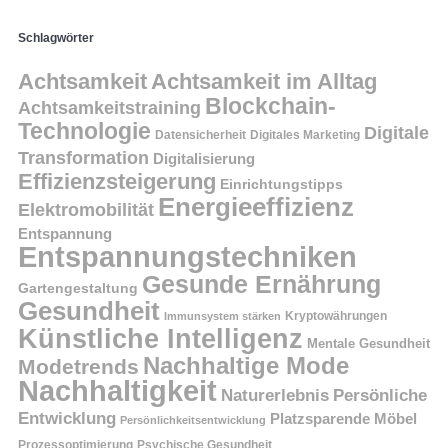
Schlagwörter
Achtsamkeit
Achtsamkeit im Alltag
Blockchain-
Achtsamkeitstraining
Technologie
Digitale
Datensicherheit
Digitales Marketing
Transformation
Digitalisierung
Effizienzsteigerung
Einrichtungstipps
Energieeffizienz
Elektromobilität
Entspannung
Entspannungstechniken
Gesunde Ernährung
Gartengestaltung
Gesundheit
Kryptowährungen
Immunsystem stärken
Künstliche Intelligenz
Mentale Gesundheit
Nachhaltige Mode
Modetrends
Nachhaltigkeit
Persönliche
Naturerlebnis
Entwicklung
Platzsparende Möbel
Persönlichkeitsentwicklung
Prozessoptimierung
Psychische Gesundheit