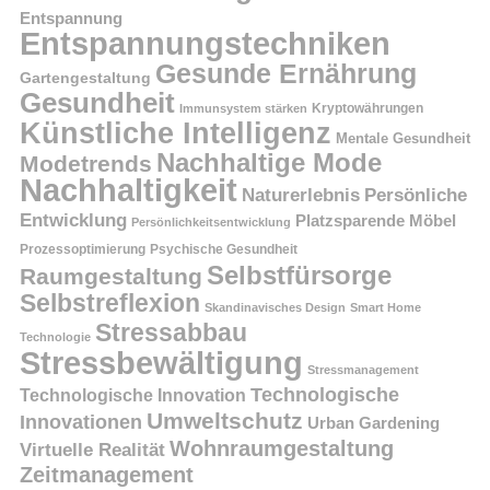
Entspannung
Entspannungstechniken
Gesunde Ernährung
Gartengestaltung
Gesundheit
Kryptowährungen
Immunsystem stärken
Künstliche Intelligenz
Mentale Gesundheit
Nachhaltige Mode
Modetrends
Nachhaltigkeit
Persönliche
Naturerlebnis
Entwicklung
Platzsparende Möbel
Persönlichkeitsentwicklung
Prozessoptimierung
Psychische Gesundheit
Selbstfürsorge
Raumgestaltung
Selbstreflexion
Skandinavisches Design
Smart Home
Stressabbau
Technologie
Stressbewältigung
Stressmanagement
Technologische
Technologische Innovation
Umweltschutz
Innovationen
Urban Gardening
Wohnraumgestaltung
Virtuelle Realität
Zeitmanagement