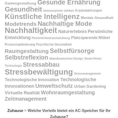
Gesunde Ernährung
Gartengestaltung
Gesundheit
Kryptowährungen
Immunsystem stärken
Künstliche Intelligenz
Mentale Gesundheit
Nachhaltige Mode
Modetrends
Nachhaltigkeit
Persönliche
Naturerlebnis
Entwicklung
Platzsparende Möbel
Persönlichkeitsentwicklung
Prozessoptimierung
Psychische Gesundheit
Selbstfürsorge
Raumgestaltung
Selbstreflexion
Skandinavisches Design
Smart Home
Stressabbau
Technologie
Stressbewältigung
Stressmanagement
Technologische
Technologische Innovation
Umweltschutz
Innovationen
Urban Gardening
Wohnraumgestaltung
Virtuelle Realität
Zeitmanagement
Zuhause
>
Welche Vorteile bietet ein AC-Speicher für Ihr
Zuhause?