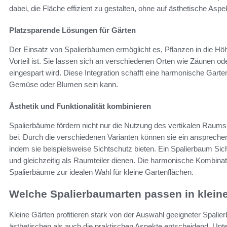
dabei, die Fläche effizient zu gestalten, ohne auf ästhetische Aspe
Platzsparende Lösungen für Gärten
Der Einsatz von Spalierbäumen ermöglicht es, Pflanzen in die Hö
Vorteil ist. Sie lassen sich an verschiedenen Orten wie Zäunen o
eingespart wird. Diese Integration schafft eine harmonische Garte
Gemüse oder Blumen sein kann.
Ästhetik und Funktionalität kombinieren
Spalierbäume fördern nicht nur die Nutzung des vertikalen Raums,
bei. Durch die verschiedenen Varianten können sie ein anspreche
indem sie beispielsweise Sichtschutz bieten. Ein Spalierbaum Si
und gleichzeitig als Raumteiler dienen. Die harmonische Kombin
Spalierbäume zur idealen Wahl für kleine Gartenflächen.
Welche Spalierbaumarten passen in klein
Kleine Gärten profitieren stark von der Auswahl geeigneter Spalie
ästhetischen als auch die praktischen Aspekte entscheidend. Unt