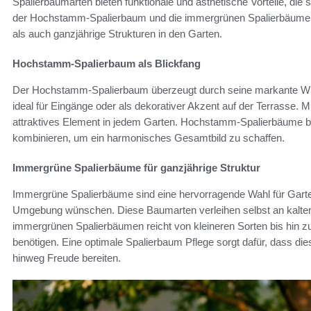
Spalierbaumarten bieten funktionale und ästhetische Vorteile, die
der Hochstamm-Spalierbaum und die immergrünen Spalierbäume s
als auch ganzjährige Strukturen in den Garten.
Hochstamm-Spalierbaum als Blickfang
Der Hochstamm-Spalierbaum überzeugt durch seine markante Wuchs
ideal für Eingänge oder als dekorativer Akzent auf der Terrasse. Mi
attraktives Element in jedem Garten. Hochstamm-Spalierbäume bi
kombinieren, um ein harmonisches Gesamtbild zu schaffen.
Immergrüne Spalierbäume für ganzjährige Struktur
Immergrüne Spalierbäume sind eine hervorragende Wahl für Garten
Umgebung wünschen. Diese Baumarten verleihen selbst an kalten
immergrünen Spalierbäumen reicht von kleineren Sorten bis hin z
benötigen. Eine optimale Spalierbaum Pflege sorgt dafür, dass di
hinweg Freude bereiten.