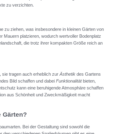
kte zu verzichten.
he zu ziehen, was insbesondere in kleinen Gärten von
der Mauern platzieren, wodurch wertvoller Bodenplatz
nlandschaft, die trotz ihrer kompakten Größe reich an
 sie tragen auch erheblich zur
Ästhetik
des Gartens
ndes Bild schaffen und dabei
Funktionalität
bieten,
chtschutz kann eine beruhigende Atmosphäre schaffen
ation aus Schönheit und Zweckmäßigkeit macht
e Gärten?
rbaumarten. Bei der Gestaltung sind sowohl die
er den verschiedenen Spalierbäumen gibt es eine