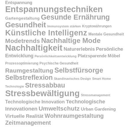
Entspannung
Entspannungstechniken
Gesunde Ernährung
Gartengestaltung
Gesundheit
Kryptowährungen
Immunsystem stärken
Künstliche Intelligenz
Mentale Gesundheit
Nachhaltige Mode
Modetrends
Nachhaltigkeit
Persönliche
Naturerlebnis
Entwicklung
Platzsparende Möbel
Persönlichkeitsentwicklung
Prozessoptimierung
Psychische Gesundheit
Selbstfürsorge
Raumgestaltung
Selbstreflexion
Skandinavisches Design
Smart Home
Stressabbau
Technologie
Stressbewältigung
Stressmanagement
Technologische
Technologische Innovation
Umweltschutz
Innovationen
Urban Gardening
Wohnraumgestaltung
Virtuelle Realität
Zeitmanagement