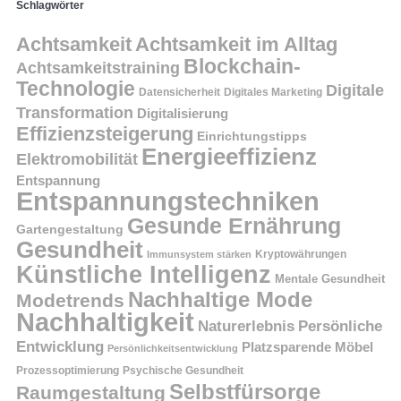
Schlagwörter
Achtsamkeit
Achtsamkeit im Alltag
Blockchain-
Achtsamkeitstraining
Technologie
Digitale
Datensicherheit
Digitales Marketing
Transformation
Digitalisierung
Effizienzsteigerung
Einrichtungstipps
Energieeffizienz
Elektromobilität
Entspannung
Entspannungstechniken
Gesunde Ernährung
Gartengestaltung
Gesundheit
Kryptowährungen
Immunsystem stärken
Künstliche Intelligenz
Mentale Gesundheit
Nachhaltige Mode
Modetrends
Nachhaltigkeit
Persönliche
Naturerlebnis
Entwicklung
Platzsparende Möbel
Persönlichkeitsentwicklung
Prozessoptimierung
Psychische Gesundheit
Selbstfürsorge
Raumgestaltung