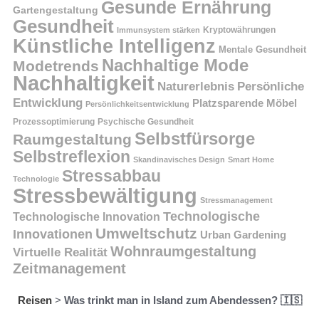
Gesunde Ernährung
Gartengestaltung
Gesundheit
Kryptowährungen
Immunsystem stärken
Künstliche Intelligenz
Mentale Gesundheit
Nachhaltige Mode
Modetrends
Nachhaltigkeit
Persönliche
Naturerlebnis
Entwicklung
Platzsparende Möbel
Persönlichkeitsentwicklung
Prozessoptimierung
Psychische Gesundheit
Selbstfürsorge
Raumgestaltung
Selbstreflexion
Skandinavisches Design
Smart Home
Stressabbau
Technologie
Stressbewältigung
Stressmanagement
Technologische
Technologische Innovation
Umweltschutz
Innovationen
Urban Gardening
Wohnraumgestaltung
Virtuelle Realität
Zeitmanagement
Reisen
>
Was trinkt man in Island zum Abendessen? 🇮🇸