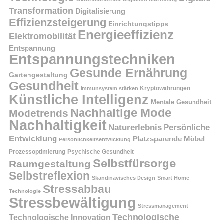
Transformation
Digitalisierung
Effizienzsteigerung
Einrichtungstipps
Energieeffizienz
Elektromobilität
Entspannung
Entspannungstechniken
Gesunde Ernährung
Gartengestaltung
Gesundheit
Kryptowährungen
Immunsystem stärken
Künstliche Intelligenz
Mentale Gesundheit
Nachhaltige Mode
Modetrends
Nachhaltigkeit
Persönliche
Naturerlebnis
Entwicklung
Platzsparende Möbel
Persönlichkeitsentwicklung
Prozessoptimierung
Psychische Gesundheit
Selbstfürsorge
Raumgestaltung
Selbstreflexion
Skandinavisches Design
Smart Home
Stressabbau
Technologie
Stressbewältigung
Stressmanagement
Technologische
Technologische Innovation