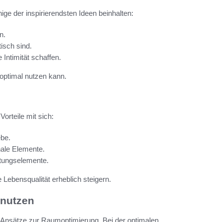
ige der inspirierendsten Ideen beinhalten:
n.
tisch sind.
Intimität schaffen.
optimal nutzen kann.
orteile mit sich:
ebe.
nale Elemente.
tungselemente.
Lebensqualität erheblich steigern.
 nutzen
 Ansätze zur Raumoptimierung. Bei der optimalen