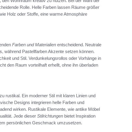
, den Wohnraum kreativ zu nutzen. Bei der Wahl der
tscheidende Rolle. Helle Farben lassen Räume größer
 wie Holz oder Stoffe, eine warme Atmosphäre
senden
Farben und Materialien
entscheidend. Neutrale
, während Pastellfarben Akzente setzen können.
chkeit und Stil. Verdunkelungsrollos oder Vorhänge in
ht den Raum vorteilhaft erhellt, ohne ihn überladen
 rustikal. Ein moderner Stil mit klaren Linien und
vische Designs integrieren helle Farben und
ladend wirken. Rustikale Elemente, wie antike Möbel
ualität. Jede dieser
Stilrichtungen
bietet Inspiration
 dem persönlichen Geschmack umzusetzen.