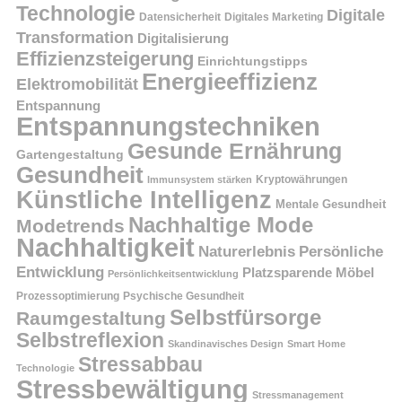
Technologie
Digitale
Datensicherheit
Digitales Marketing
Transformation
Digitalisierung
Effizienzsteigerung
Einrichtungstipps
Energieeffizienz
Elektromobilität
Entspannung
Entspannungstechniken
Gesunde Ernährung
Gartengestaltung
Gesundheit
Kryptowährungen
Immunsystem stärken
Künstliche Intelligenz
Mentale Gesundheit
Nachhaltige Mode
Modetrends
Nachhaltigkeit
Persönliche
Naturerlebnis
Entwicklung
Platzsparende Möbel
Persönlichkeitsentwicklung
Prozessoptimierung
Psychische Gesundheit
Selbstfürsorge
Raumgestaltung
Selbstreflexion
Skandinavisches Design
Smart Home
Stressabbau
Technologie
Stressbewältigung
Stressmanagement