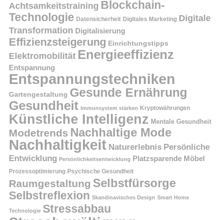
Blockchain-
Achtsamkeitstraining
Technologie
Digitale
Datensicherheit
Digitales Marketing
Transformation
Digitalisierung
Effizienzsteigerung
Einrichtungstipps
Energieeffizienz
Elektromobilität
Entspannung
Entspannungstechniken
Gesunde Ernährung
Gartengestaltung
Gesundheit
Kryptowährungen
Immunsystem stärken
Künstliche Intelligenz
Mentale Gesundheit
Nachhaltige Mode
Modetrends
Nachhaltigkeit
Persönliche
Naturerlebnis
Entwicklung
Platzsparende Möbel
Persönlichkeitsentwicklung
Prozessoptimierung
Psychische Gesundheit
Selbstfürsorge
Raumgestaltung
Selbstreflexion
Skandinavisches Design
Smart Home
Stressabbau
Technologie