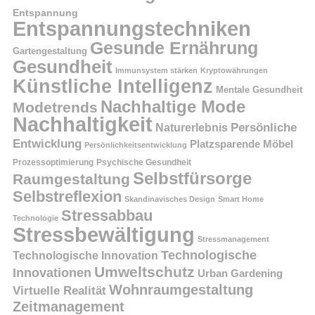
Entspannung
Entspannungstechniken
Gesunde Ernährung
Gartengestaltung
Gesundheit
Immunsystem stärken
Kryptowährungen
Künstliche Intelligenz
Mentale Gesundheit
Nachhaltige Mode
Modetrends
Nachhaltigkeit
Naturerlebnis
Persönliche
Entwicklung
Platzsparende Möbel
Persönlichkeitsentwicklung
Prozessoptimierung
Psychische Gesundheit
Selbstfürsorge
Raumgestaltung
Selbstreflexion
Skandinavisches Design
Smart Home
Stressabbau
Technologie
Stressbewältigung
Stressmanagement
Technologische
Technologische Innovation
Umweltschutz
Innovationen
Urban Gardening
Wohnraumgestaltung
Virtuelle Realität
Zeitmanagement