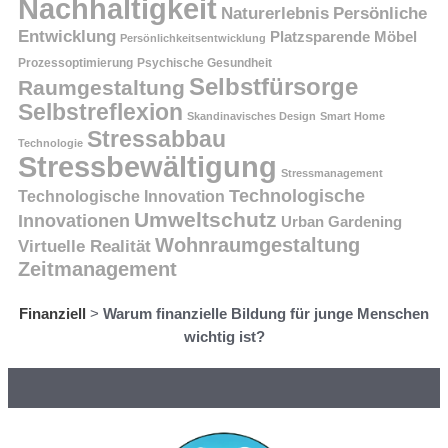
Nachhaltigkeit
Persönliche
Naturerlebnis
Entwicklung
Platzsparende Möbel
Persönlichkeitsentwicklung
Prozessoptimierung
Psychische Gesundheit
Selbstfürsorge
Raumgestaltung
Selbstreflexion
Skandinavisches Design
Smart Home
Stressabbau
Technologie
Stressbewältigung
Stressmanagement
Technologische
Technologische Innovation
Umweltschutz
Innovationen
Urban Gardening
Wohnraumgestaltung
Virtuelle Realität
Zeitmanagement
Finanziell
>
Warum finanzielle Bildung für junge Menschen
wichtig ist?