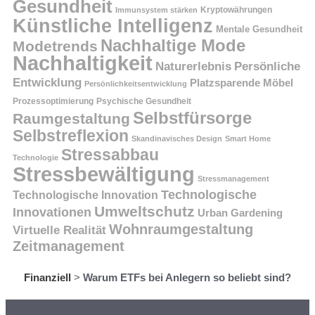
Gesundheit
Kryptowährungen
Immunsystem stärken
Künstliche Intelligenz
Mentale Gesundheit
Nachhaltige Mode
Modetrends
Nachhaltigkeit
Persönliche
Naturerlebnis
Entwicklung
Platzsparende Möbel
Persönlichkeitsentwicklung
Prozessoptimierung
Psychische Gesundheit
Selbstfürsorge
Raumgestaltung
Selbstreflexion
Skandinavisches Design
Smart Home
Stressabbau
Technologie
Stressbewältigung
Stressmanagement
Technologische
Technologische Innovation
Umweltschutz
Innovationen
Urban Gardening
Wohnraumgestaltung
Virtuelle Realität
Zeitmanagement
Finanziell
>
Warum ETFs bei Anlegern so beliebt sind?