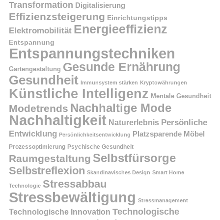
Transformation
Digitalisierung
Effizienzsteigerung
Einrichtungstipps
Energieeffizienz
Elektromobilität
Entspannung
Entspannungstechniken
Gesunde Ernährung
Gartengestaltung
Gesundheit
Immunsystem stärken
Kryptowährungen
Künstliche Intelligenz
Mentale Gesundheit
Nachhaltige Mode
Modetrends
Nachhaltigkeit
Naturerlebnis
Persönliche
Entwicklung
Platzsparende Möbel
Persönlichkeitsentwicklung
Prozessoptimierung
Psychische Gesundheit
Selbstfürsorge
Raumgestaltung
Selbstreflexion
Skandinavisches Design
Smart Home
Stressabbau
Technologie
Stressbewältigung
Stressmanagement
Technologische
Technologische Innovation