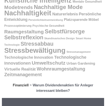
Künstliche Intelligenz
Mentale Gesundheit
Nachhaltige Mode
Modetrends
Nachhaltigkeit
Persönliche
Naturerlebnis
Entwicklung
Platzsparende Möbel
Persönlichkeitsentwicklung
Prozessoptimierung
Psychische Gesundheit
Selbstfürsorge
Raumgestaltung
Selbstreflexion
Skandinavisches Design
Smart Home
Stressabbau
Technologie
Stressbewältigung
Stressmanagement
Technologische
Technologische Innovation
Umweltschutz
Innovationen
Urban Gardening
Wohnraumgestaltung
Virtuelle Realität
Zeitmanagement
Finanziell
>
Warum Dividendenaktien für Anleger
interessant bleiben?