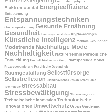
Effizienzsteigerung
Einrichtungstipps
Energieeffizienz
Elektromobilität
Entspannung
Entspannungstechniken
Gesunde Ernährung
Gartengestaltung
Gesundheit
Kryptowährungen
Immunsystem stärken
Künstliche Intelligenz
Mentale Gesundheit
Nachhaltige Mode
Modetrends
Nachhaltigkeit
Persönliche
Naturerlebnis
Entwicklung
Platzsparende Möbel
Persönlichkeitsentwicklung
Prozessoptimierung
Psychische Gesundheit
Selbstfürsorge
Raumgestaltung
Selbstreflexion
Skandinavisches Design
Smart Home
Stressabbau
Technologie
Stressbewältigung
Stressmanagement
Technologische
Technologische Innovation
Umweltschutz
Innovationen
Urban Gardening