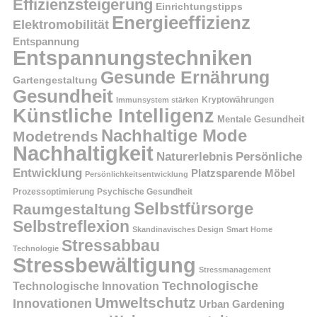
Effizienzsteigerung
Einrichtungstipps
Energieeffizienz
Elektromobilität
Entspannung
Entspannungstechniken
Gesunde Ernährung
Gartengestaltung
Gesundheit
Kryptowährungen
Immunsystem stärken
Künstliche Intelligenz
Mentale Gesundheit
Nachhaltige Mode
Modetrends
Nachhaltigkeit
Persönliche
Naturerlebnis
Entwicklung
Platzsparende Möbel
Persönlichkeitsentwicklung
Prozessoptimierung
Psychische Gesundheit
Selbstfürsorge
Raumgestaltung
Selbstreflexion
Skandinavisches Design
Smart Home
Stressabbau
Technologie
Stressbewältigung
Stressmanagement
Technologische
Technologische Innovation
Umweltschutz
Innovationen
Urban Gardening