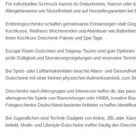
Für individuellen Schmuck kannst du Geburtsstein, Namen oder b
Allergiehinweise wie Nickelfreiheit und auf Herstellergarantien bei 
Erlebnisgeschenke
schaffen gemeinsame Erinnerungen statt Gege
Kochkurse, Wellness Wochenenden und Abenteuer wie Ballonfahr
listen Kochkurs Geschenk-Pakete und Spa-Tage.
Escape Room Gutschein und Segway-Touren sind gute Optionen f
prüfe Gültigkeit und Stornierungsregelungen und reserviere Termine
Bei Sport- oder Luftfahrtaktivitäten beachte Alters- und Gesundh
Gutscheine mit einer kleinen physischen Aufmerksamkeit, zum B
Geschenke nach Altersgruppe und Interessen
helfen dir, das pas
altersgerechte Spiele von Ravensburger oder HABA, kreative Bast
Fotogeschenke Deutschland-basierter Anbieter schaffen Identifikat
Bei Jugendlichen sind Technik-Gadgets von Anker, JBL oder Xi
beliebt. Mode- und Lifestyle-Gutscheine treffen häufig den Gesch