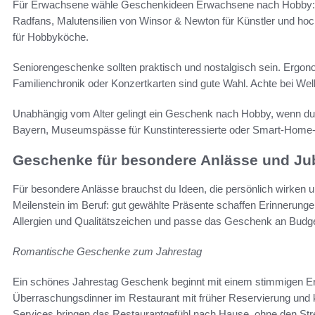
Für Erwachsene wähle Geschenkideen Erwachsene nach Hobby: 
Radfans, Malutensilien von Winsor & Newton für Künstler und ho
für Hobbyköche.
Seniorengeschenke sollten praktisch und nostalgisch sein. Ergon
Familienchronik oder Konzertkarten sind gute Wahl. Achte bei Wel
Unabhängig vom Alter gelingt ein Geschenk nach Hobby, wenn du 
Bayern, Museumspässe für Kunstinteressierte oder Smart-Home-G
Geschenke für besondere Anlässe und Ju
Für besondere Anlässe brauchst du Ideen, die persönlich wirken u
Meilenstein im Beruf: gut gewählte Präsente schaffen Erinnerunge
Allergien und Qualitätszeichen und passe das Geschenk an Budg
Romantische Geschenke zum Jahrestag
Ein schönes Jahrestag Geschenk beginnt mit einem stimmigen Erle
Überraschungsdinner im Restaurant mit früher Reservierung und 
Services bringen das Restaurantgefühl nach Hause, ohne den Str