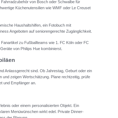
Fahrradzubehör von Bosch oder Schwalbe für
chwertige Küchenutensilien wie WMF oder Le Creuset
omische Haushaltshilfen, ein Fotobuch mit
lness Angeboten auf seniorengerechte Zugänglichkeit.
Fanartikel zu Fußballteams wie 1. FC Köln oder FC
eräte von Philips Hue kombinierst.
biläen
nd Anlassgerecht sind. Ob Jahrestag, Geburt oder ein
n und zeigen Wertschätzung. Plane rechtzeitig, prüfe
et und Empfänger an.
bnis oder einem personalisierten Objekt. Ein
klaren Menüwünschen wirkt edel. Private Dinner-
ess der Planung.