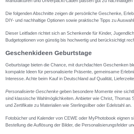
Manufakturen und Unverpackt-Läden passen gut zu nachhaltigen
Die folgenden Abschnitte zeigen dir persönliche Geschenke, Erleb
DIY- und nachhaltige Optionen sowie praktische Tipps zu Auswah
Dieser Leitfaden richtet sich an Schenkende für Kinder, Jugendlic
Budgetoptionen von günstig bis hochwertig und berücksichtigt re
Geschenkideen Geburtstage
Geburtstage bieten die Chance, mit durchdachten Geschenken ble
kompakte Ideen für personalisierte Präsente, gemeinsame Erlebn
Interesse. Achte beim Kauf in Deutschland auf Qualität, Lieferzei
Personalisierte Geschenke
geben besondere Momente eine sichtb
sind klassische Wahlmöglichkeiten. Anbieter wie Christ, Thomas
und Zertifikate zu Materialien wie Sterlingsilber oder Edelstahl an.
Fotobücher und Kalender von CEWE oder MyPhotobook eignen sich 
Bestellung die Auflösung der Bilder, die Personalisierungsfelder 