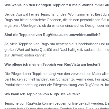
Wie wähle ich den richtigen Teppich für mein Wohnzimmer a
Bei der Auswahl eines Teppichs für dein Wohnzimmer solltest du a
RugVista bietet zahlreiche Optionen, die deinen persönlichen Stil u
ergänzen. Überlege dir, ob du ein skandinavisches Design oder ei
Sind die Teppiche von RugVista auch umweltfreundlich?
Ja, viele Teppiche von RugVista bestehen aus nachhaltigen und u
großen Wert auf hohe Qualität und Nachhaltigkeit, sodass du mit 
zur Umwelt leisten kannst.
Wie pflege ich meinen Teppich von RugVista am besten?
Die Pflege deiner Teppiche hängt von den verwendeten Materialien
bei Flecken schnell handeln, um Schäden zu vermeiden. Für spezif
Produktbeschreibung oder die Pflegeanleitung von RugVista zu kon
Wo kann ich Teppiche von RugVista kaufen?
Teppiche von RugVista können bequem online gekauft werden. Der
sodass jeder Kunde den perfekten Teppich für sein Zuhause finde