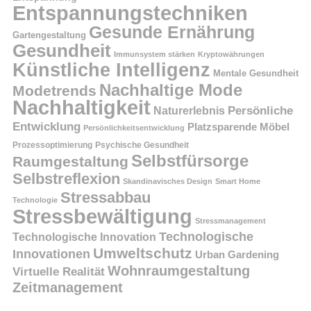
Entspannungstechniken
Gesunde Ernährung
Gartengestaltung
Gesundheit
Immunsystem stärken
Kryptowährungen
Künstliche Intelligenz
Mentale Gesundheit
Nachhaltige Mode
Modetrends
Nachhaltigkeit
Naturerlebnis
Persönliche
Entwicklung
Platzsparende Möbel
Persönlichkeitsentwicklung
Prozessoptimierung
Psychische Gesundheit
Selbstfürsorge
Raumgestaltung
Selbstreflexion
Skandinavisches Design
Smart Home
Stressabbau
Technologie
Stressbewältigung
Stressmanagement
Technologische
Technologische Innovation
Umweltschutz
Innovationen
Urban Gardening
Wohnraumgestaltung
Virtuelle Realität
Zeitmanagement