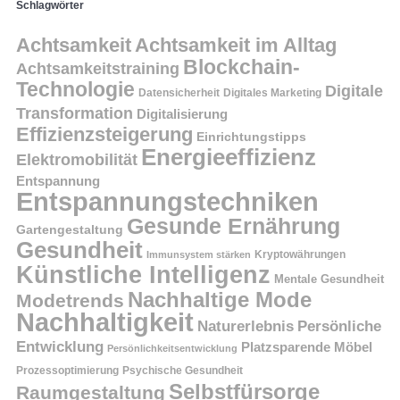
Schlagwörter
Achtsamkeit
Achtsamkeit im Alltag
Blockchain-
Achtsamkeitstraining
Technologie
Digitale
Datensicherheit
Digitales Marketing
Transformation
Digitalisierung
Effizienzsteigerung
Einrichtungstipps
Energieeffizienz
Elektromobilität
Entspannung
Entspannungstechniken
Gesunde Ernährung
Gartengestaltung
Gesundheit
Kryptowährungen
Immunsystem stärken
Künstliche Intelligenz
Mentale Gesundheit
Nachhaltige Mode
Modetrends
Nachhaltigkeit
Persönliche
Naturerlebnis
Entwicklung
Platzsparende Möbel
Persönlichkeitsentwicklung
Prozessoptimierung
Psychische Gesundheit
Selbstfürsorge
Raumgestaltung