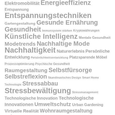
Energieeffizienz
Elektromobilität
Entspannung
Entspannungstechniken
Gesunde Ernährung
Gartengestaltung
Gesundheit
Kryptowährungen
Immunsystem stärken
Künstliche Intelligenz
Mentale Gesundheit
Nachhaltige Mode
Modetrends
Nachhaltigkeit
Persönliche
Naturerlebnis
Entwicklung
Platzsparende Möbel
Persönlichkeitsentwicklung
Prozessoptimierung
Psychische Gesundheit
Selbstfürsorge
Raumgestaltung
Selbstreflexion
Skandinavisches Design
Smart Home
Stressabbau
Technologie
Stressbewältigung
Stressmanagement
Technologische
Technologische Innovation
Umweltschutz
Innovationen
Urban Gardening
Wohnraumgestaltung
Virtuelle Realität