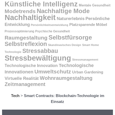
Künstliche Intelligenz
Mentale Gesundheit
Nachhaltige Mode
Modetrends
Nachhaltigkeit
Persönliche
Naturerlebnis
Entwicklung
Platzsparende Möbel
Persönlichkeitsentwicklung
Prozessoptimierung
Psychische Gesundheit
Selbstfürsorge
Raumgestaltung
Selbstreflexion
Skandinavisches Design
Smart Home
Stressabbau
Technologie
Stressbewältigung
Stressmanagement
Technologische
Technologische Innovation
Umweltschutz
Innovationen
Urban Gardening
Wohnraumgestaltung
Virtuelle Realität
Zeitmanagement
Tech
>
Smart Contracts: Blockchain-Technologie im
Einsatz