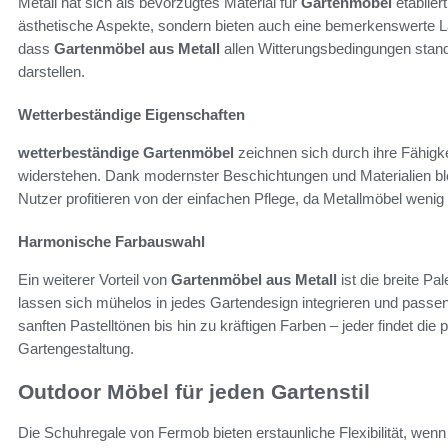
Metall hat sich als bevorzugtes Material für
Gartenmöbel
etablier
ästhetische Aspekte, sondern bieten auch eine bemerkenswerte Lan
dass
Gartenmöbel aus Metall
allen Witterungsbedingungen standha
darstellen.
Wetterbeständige Eigenschaften
wetterbeständige Gartenmöbel
zeichnen sich durch ihre Fähig
widerstehen. Dank modernster Beschichtungen und Materialien blei
Nutzer profitieren von der einfachen Pflege, da Metallmöbel wenig
Harmonische Farbauswahl
Ein weiterer Vorteil von
Gartenmöbel aus Metall
ist die breite P
lassen sich mühelos in jedes Gartendesign integrieren und passen
sanften Pastelltönen bis hin zu kräftigen Farben – jeder findet die
Gartengestaltung.
Outdoor Möbel für jeden Gartenstil
Die Schuhregale von Fermob bieten erstaunliche Flexibilität, wen