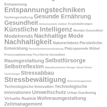
Entspannung
Entspannungstechniken
Gesunde Ernährung
Gartengestaltung
Gesundheit
Kryptowährungen
Immunsystem stärken
Künstliche Intelligenz
Mentale Gesundheit
Nachhaltige Mode
Modetrends
Nachhaltigkeit
Persönliche
Naturerlebnis
Entwicklung
Platzsparende Möbel
Persönlichkeitsentwicklung
Prozessoptimierung
Psychische Gesundheit
Selbstfürsorge
Raumgestaltung
Selbstreflexion
Skandinavisches Design
Smart Home
Stressabbau
Technologie
Stressbewältigung
Stressmanagement
Technologische
Technologische Innovation
Umweltschutz
Innovationen
Urban Gardening
Wohnraumgestaltung
Virtuelle Realität
Zeitmanagement